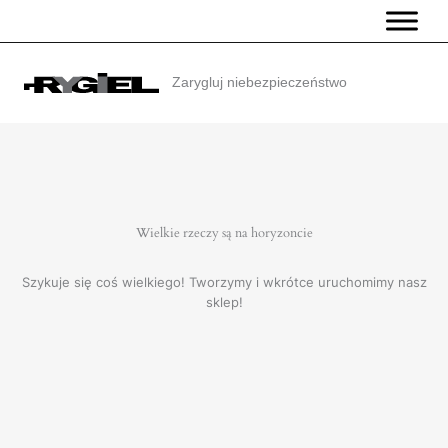
Przejdź
do
treści
Zarygluj niebezpieczeństwo
Wielkie rzeczy są na horyzoncie
Szykuje się coś wielkiego! Tworzymy i wkrótce uruchomimy nasz
sklep!