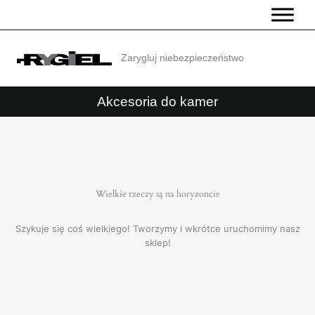
Przejdź
do
treści
Zarygluj niebezpieczeństwo
Akcesoria do kamer
Wielkie rzeczy są na horyzoncie
Szykuje się coś wielkiego! Tworzymy i wkrótce uruchomimy nasz
sklep!