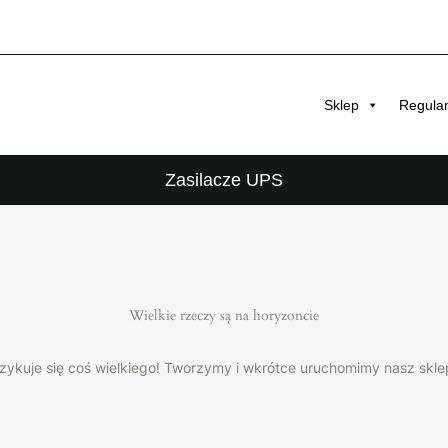
Sklep
Regula
Zasilacze UPS
Wielkie rzeczy są na horyzoncie
zykuje się coś wielkiego! Tworzymy i wkrótce uruchomimy nasz skle