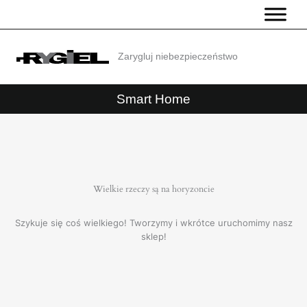
Przejdź
do
treści
Zarygluj niebezpieczeństwo
Smart Home
Wielkie rzeczy są na horyzoncie
Szykuje się coś wielkiego! Tworzymy i wkrótce uruchomimy nasz
sklep!