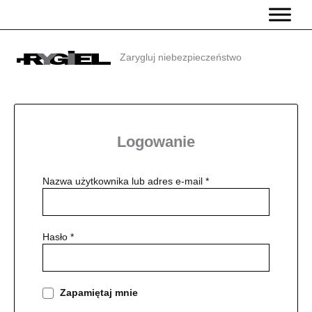
Przejdź
do
treści
Zarygluj niebezpieczeństwo
Logowanie
Wymagane
Nazwa użytkownika lub adres e-mail
*
Wymagane
Hasło
*
Zapamiętaj mnie