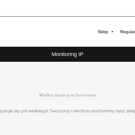
Sklep
Regula
Monitoring IP
Wielkie rzeczy są na horyzoncie
zykuje się coś wielkiego! Tworzymy i wkrótce uruchomimy nasz skle