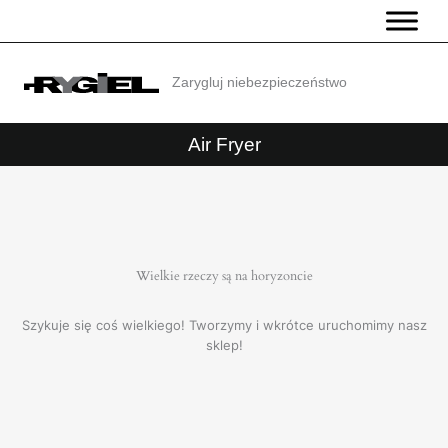
Przejdź
do
treści
Zarygluj niebezpieczeństwo
Air Fryer
Wielkie rzeczy są na horyzoncie
Szykuje się coś wielkiego! Tworzymy i wkrótce uruchomimy nasz
sklep!