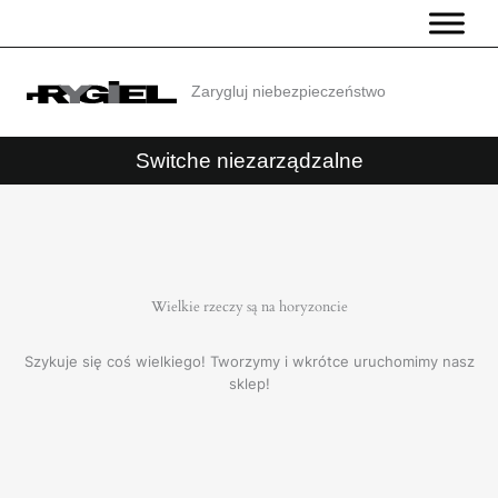
Przejdź
do
treści
Zarygluj niebezpieczeństwo
Switche niezarządzalne
Wielkie rzeczy są na horyzoncie
Szykuje się coś wielkiego! Tworzymy i wkrótce uruchomimy nasz
sklep!