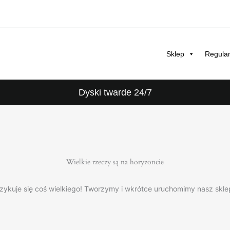
Sklep
Regula
Dyski twarde 24/7
Wielkie rzeczy są na horyzoncie
zykuje się coś wielkiego! Tworzymy i wkrótce uruchomimy nasz skle