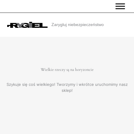
Przejdź
do
treści
Zarygluj niebezpieczeństwo
Wielkie rzeczy są na horyzoncie
Szykuje się coś wielkiego! Tworzymy i wkrótce uruchomimy nasz
sklep!