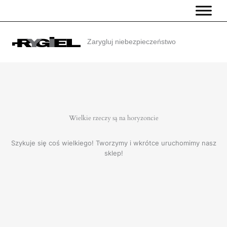
Przejdź
do
treści
Zarygluj niebezpieczeństwo
Wielkie rzeczy są na horyzoncie
Szykuje się coś wielkiego! Tworzymy i wkrótce uruchomimy nasz
sklep!