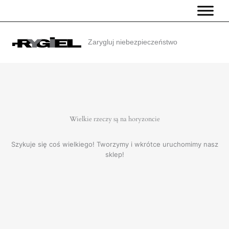
Przejdź
do
treści
Zarygluj niebezpieczeństwo
Wielkie rzeczy są na horyzoncie
Szykuje się coś wielkiego! Tworzymy i wkrótce uruchomimy nasz
sklep!