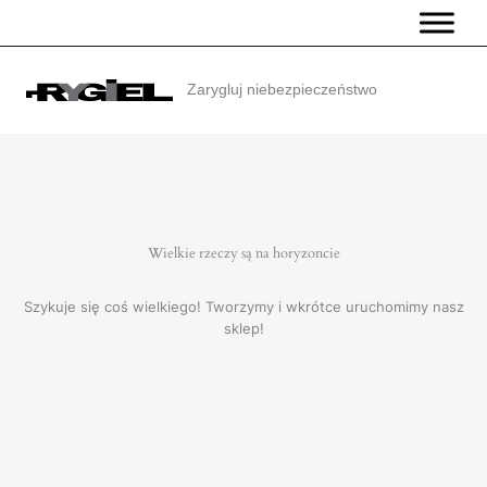
Przejdź
do
treści
Zarygluj niebezpieczeństwo
Wielkie rzeczy są na horyzoncie
Szykuje się coś wielkiego! Tworzymy i wkrótce uruchomimy nasz
sklep!