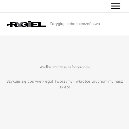
Przejdź
do
treści
Zarygluj niebezpieczeństwo
Wielkie rzeczy są na horyzoncie
Szykuje się coś wielkiego! Tworzymy i wkrótce uruchomimy nasz
sklep!