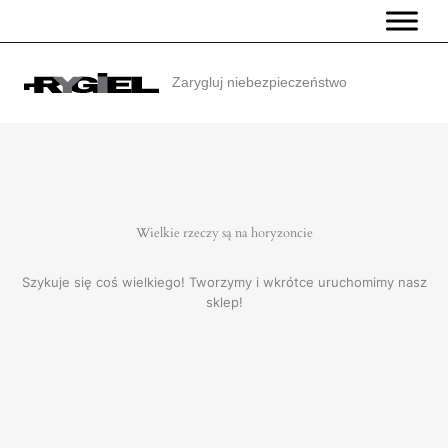
Przejdź
do
treści
Zarygluj niebezpieczeństwo
Wielkie rzeczy są na horyzoncie
Szykuje się coś wielkiego! Tworzymy i wkrótce uruchomimy nasz
sklep!