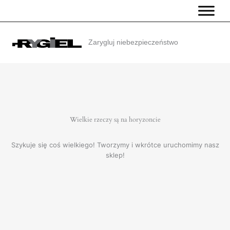
Przejdź
do
treści
Zarygluj niebezpieczeństwo
Wielkie rzeczy są na horyzoncie
Szykuje się coś wielkiego! Tworzymy i wkrótce uruchomimy nasz
sklep!