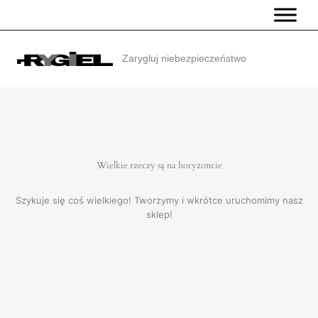
Przejdź
do
treści
Zarygluj niebezpieczeństwo
Wielkie rzeczy są na horyzoncie
Szykuje się coś wielkiego! Tworzymy i wkrótce uruchomimy nasz
sklep!