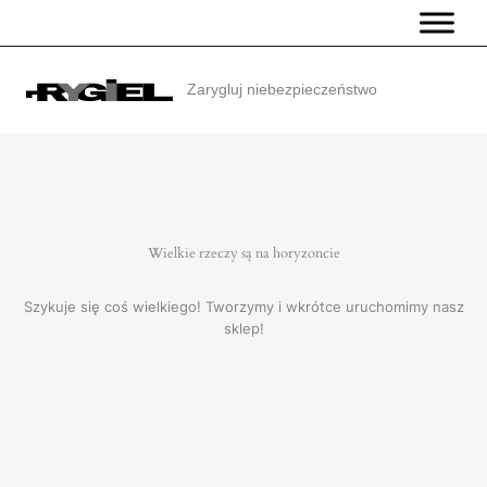
Przejdź
do
treści
Zarygluj niebezpieczeństwo
Wielkie rzeczy są na horyzoncie
Szykuje się coś wielkiego! Tworzymy i wkrótce uruchomimy nasz
sklep!