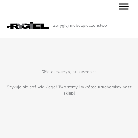
Przejdź
do
treści
Zarygluj niebezpieczeństwo
Wielkie rzeczy są na horyzoncie
Szykuje się coś wielkiego! Tworzymy i wkrótce uruchomimy nasz
sklep!