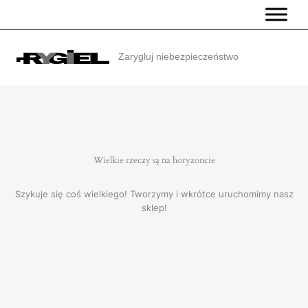
Przejdź
do
treści
Zarygluj niebezpieczeństwo
Wielkie rzeczy są na horyzoncie
Szykuje się coś wielkiego! Tworzymy i wkrótce uruchomimy nasz
sklep!