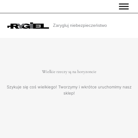
Przejdź
do
treści
Zarygluj niebezpieczeństwo
Wielkie rzeczy są na horyzoncie
Szykuje się coś wielkiego! Tworzymy i wkrótce uruchomimy nasz
sklep!