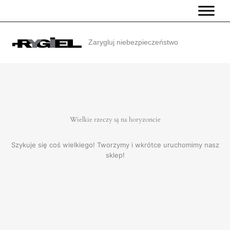
Przejdź
do
treści
Zarygluj niebezpieczeństwo
Wielkie rzeczy są na horyzoncie
Szykuje się coś wielkiego! Tworzymy i wkrótce uruchomimy nasz
sklep!