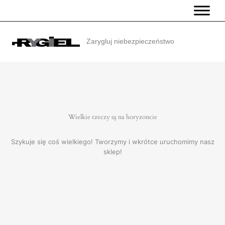
Przejdź
do
treści
Zarygluj niebezpieczeństwo
Wielkie rzeczy są na horyzoncie
Szykuje się coś wielkiego! Tworzymy i wkrótce uruchomimy nasz
sklep!