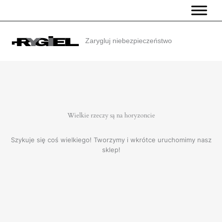
Przejdź
do
treści
Zarygluj niebezpieczeństwo
Wielkie rzeczy są na horyzoncie
Szykuje się coś wielkiego! Tworzymy i wkrótce uruchomimy nasz
sklep!