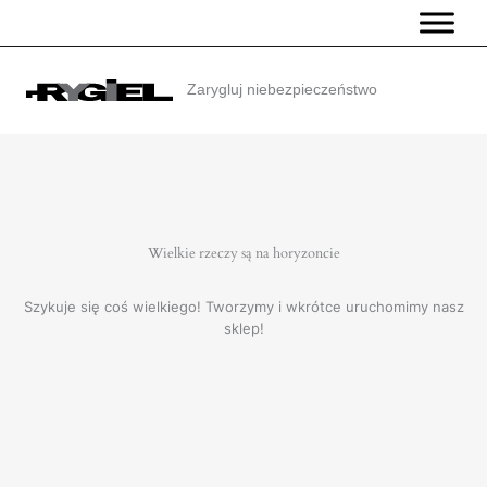
Przejdź
do
treści
Zarygluj niebezpieczeństwo
Wielkie rzeczy są na horyzoncie
Szykuje się coś wielkiego! Tworzymy i wkrótce uruchomimy nasz
sklep!