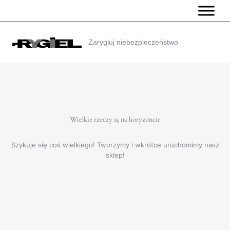
Przejdź
do
treści
Zarygluj niebezpieczeństwo
Wielkie rzeczy są na horyzoncie
Szykuje się coś wielkiego! Tworzymy i wkrótce uruchomimy nasz
sklep!