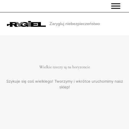
Przejdź
do
treści
Zarygluj niebezpieczeństwo
Wielkie rzeczy są na horyzoncie
Szykuje się coś wielkiego! Tworzymy i wkrótce uruchomimy nasz
sklep!