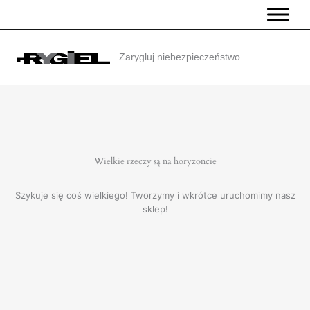
Przejdź
do
treści
Zarygluj niebezpieczeństwo
Wielkie rzeczy są na horyzoncie
Szykuje się coś wielkiego! Tworzymy i wkrótce uruchomimy nasz
sklep!