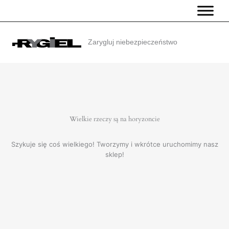
Przejdź
do
treści
Zarygluj niebezpieczeństwo
Wielkie rzeczy są na horyzoncie
Szykuje się coś wielkiego! Tworzymy i wkrótce uruchomimy nasz
sklep!