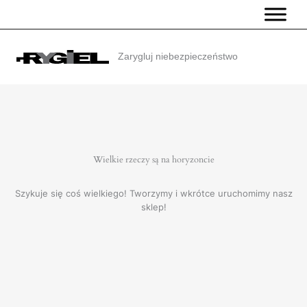
Przejdź
do
treści
Zarygluj niebezpieczeństwo
Wielkie rzeczy są na horyzoncie
Szykuje się coś wielkiego! Tworzymy i wkrótce uruchomimy nasz
sklep!