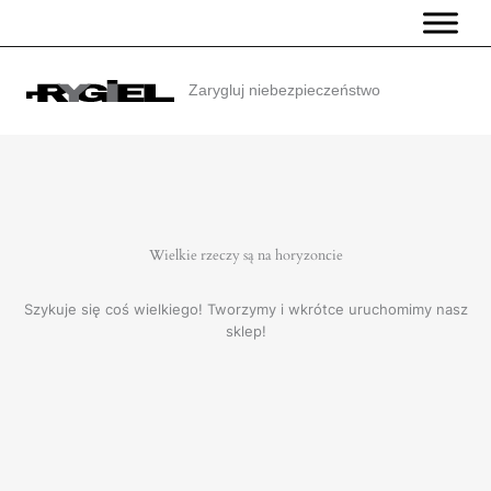
Przejdź
do
treści
Zarygluj niebezpieczeństwo
Wielkie rzeczy są na horyzoncie
Szykuje się coś wielkiego! Tworzymy i wkrótce uruchomimy nasz
sklep!