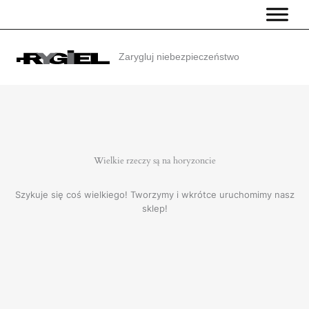
Przejdź
do
treści
Zarygluj niebezpieczeństwo
Wielkie rzeczy są na horyzoncie
Szykuje się coś wielkiego! Tworzymy i wkrótce uruchomimy nasz
sklep!