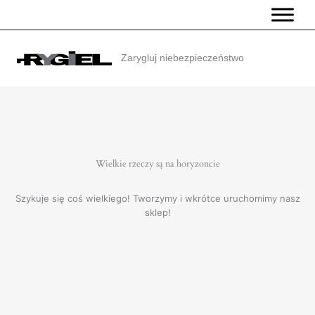
Przejdź
do
treści
Zarygluj niebezpieczeństwo
Wielkie rzeczy są na horyzoncie
Szykuje się coś wielkiego! Tworzymy i wkrótce uruchomimy nasz
sklep!