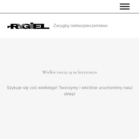
Przejdź
do
treści
Zarygluj niebezpieczeństwo
Wielkie rzeczy są na horyzoncie
Szykuje się coś wielkiego! Tworzymy i wkrótce uruchomimy nasz
sklep!