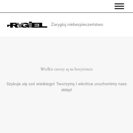
Przejdź
do
treści
Zarygluj niebezpieczeństwo
Wielkie rzeczy są na horyzoncie
Szykuje się coś wielkiego! Tworzymy i wkrótce uruchomimy nasz
sklep!