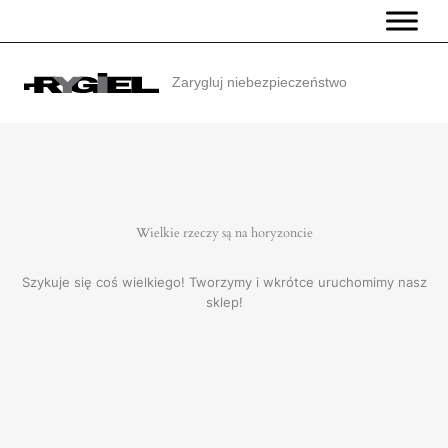
Przejdź
do
treści
Zarygluj niebezpieczeństwo
Wielkie rzeczy są na horyzoncie
Szykuje się coś wielkiego! Tworzymy i wkrótce uruchomimy nasz
sklep!