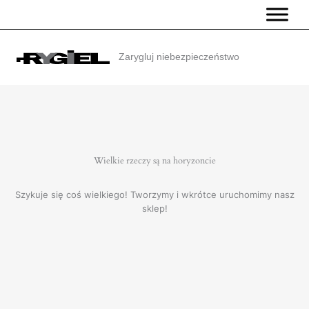
Przejdź
do
treści
Zarygluj niebezpieczeństwo
Wielkie rzeczy są na horyzoncie
Szykuje się coś wielkiego! Tworzymy i wkrótce uruchomimy nasz
sklep!