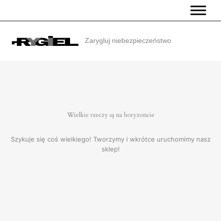
Przejdź
do
treści
Zarygluj niebezpieczeństwo
Wielkie rzeczy są na horyzoncie
Szykuje się coś wielkiego! Tworzymy i wkrótce uruchomimy nasz
sklep!