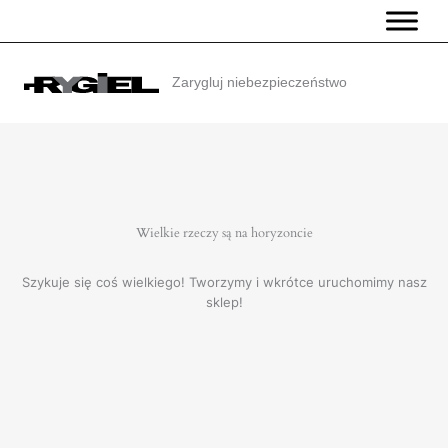
Przejdź
do
treści
Zarygluj niebezpieczeństwo
Wielkie rzeczy są na horyzoncie
Szykuje się coś wielkiego! Tworzymy i wkrótce uruchomimy nasz
sklep!