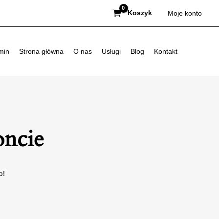
Koszyk
Moje konto
min
Strona główna
O nas
Usługi
Blog
Kontakt
oncie
p!