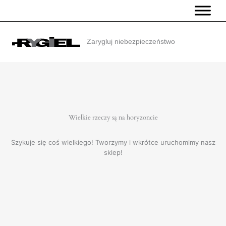
Przejdź
do
treści
Zarygluj niebezpieczeństwo
Wielkie rzeczy są na horyzoncie
Szykuje się coś wielkiego! Tworzymy i wkrótce uruchomimy nasz
sklep!