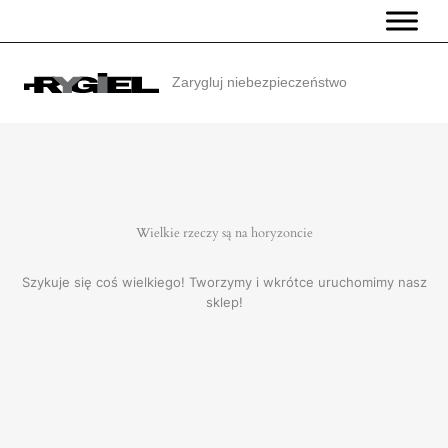
Przejdź
do
treści
Zarygluj niebezpieczeństwo
Wielkie rzeczy są na horyzoncie
Szykuje się coś wielkiego! Tworzymy i wkrótce uruchomimy nasz
sklep!