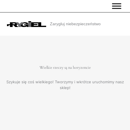
Przejdź
do
treści
Zarygluj niebezpieczeństwo
Wielkie rzeczy są na horyzoncie
Szykuje się coś wielkiego! Tworzymy i wkrótce uruchomimy nasz
sklep!