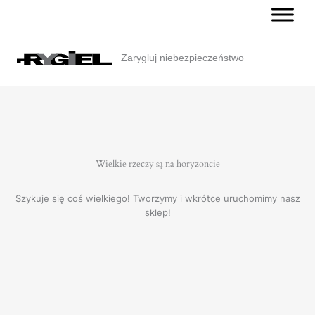
Przejdź
do
treści
Zarygluj niebezpieczeństwo
Wielkie rzeczy są na horyzoncie
Szykuje się coś wielkiego! Tworzymy i wkrótce uruchomimy nasz
sklep!