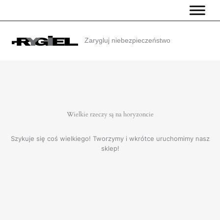
Przejdź
do
treści
Zarygluj niebezpieczeństwo
Wielkie rzeczy są na horyzoncie
Szykuje się coś wielkiego! Tworzymy i wkrótce uruchomimy nasz
sklep!