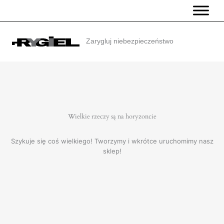
Przejdź
do
treści
Zarygluj niebezpieczeństwo
Wielkie rzeczy są na horyzoncie
Szykuje się coś wielkiego! Tworzymy i wkrótce uruchomimy nasz
sklep!