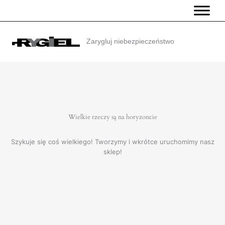
Przejdź
do
treści
Zarygluj niebezpieczeństwo
Wielkie rzeczy są na horyzoncie
Szykuje się coś wielkiego! Tworzymy i wkrótce uruchomimy nasz
sklep!