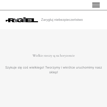
Przejdź
do
treści
Zarygluj niebezpieczeństwo
Wielkie rzeczy są na horyzoncie
Szykuje się coś wielkiego! Tworzymy i wkrótce uruchomimy nasz
sklep!