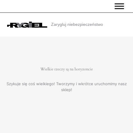
Przejdź
do
treści
Zarygluj niebezpieczeństwo
Wielkie rzeczy są na horyzoncie
Szykuje się coś wielkiego! Tworzymy i wkrótce uruchomimy nasz
sklep!