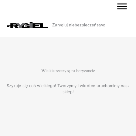
Przejdź
do
treści
Zarygluj niebezpieczeństwo
Wielkie rzeczy są na horyzoncie
Szykuje się coś wielkiego! Tworzymy i wkrótce uruchomimy nasz
sklep!